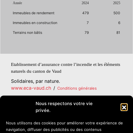
Année
2024
2025
Immeubles de rendement
479
500
Immeubles en construction
7
6
Terrains non bâtis
79
81
Etablissement d’assurance contre l’incendie et les éléments
naturels du canton de Vaud
Solidaires, par nature.
www.eca-vaud.ch
/
Conditions générales
Nous respectons votre vie
Rédaction :
ECA, Lausanne
privée.
Crédits photos :
Glenn Michel, Sébastien Bovard, Sébastien Bovy,
Nous utilisons des cookies pour améliorer votre expérience de
SDIS Gros-de-Vaud, ECA Vaud
navigation, diffuser des publicités ou des contenus