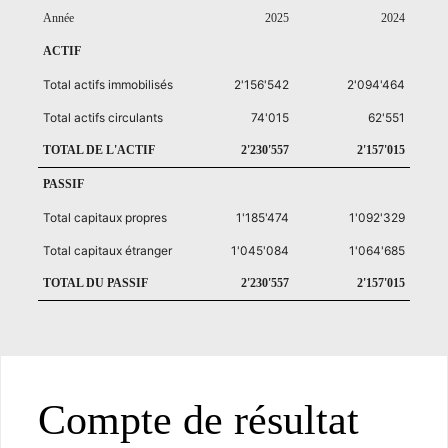
Année
2025
2024
ACTIF
Total actifs immobilisés
2'156'542
2'094'464
Total actifs circulants
74'015
62'551
TOTAL DE L'ACTIF
2'230'557
2'157'015
PASSIF
Total capitaux propres
1'185'474
1'092'329
Total capitaux étranger
1'045'084
1'064'685
TOTAL DU PASSIF
2'230'557
2'157'015
Compte de résultat